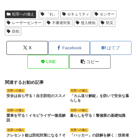
犯罪への備え
「れ」
セキュリティ
センサー
レーザーセンサー
不審者対策
侵入検知
防災
防犯
X
Facebook
はてブ
LINE
コピー
関連するお勧め記事
犯罪への備え
犯罪への備え
安全は自ら守る！自主防犯のススメ
「カム送り解錠」を防いで安全な暮
らしを
犯罪への備え
犯罪への備え
愛車を守る！イモビライザー徹底解
暮らしを守る！警備業の基礎知識
説
犯罪への備え
犯罪への備え
クレセント錠は防犯対策になる？そ
「ハッカー」の誤解を解く：技術者