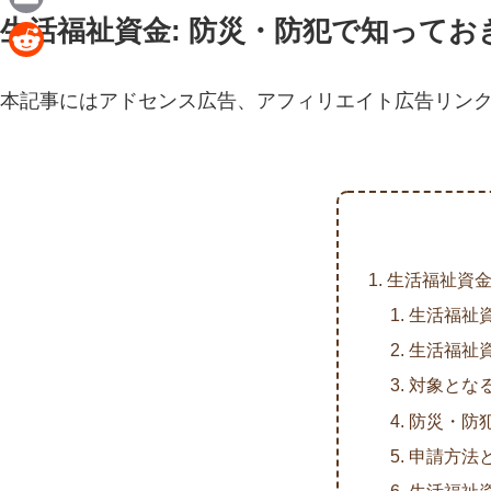
n
a
生活福祉資金: 防災・防犯で知ってお
E
e
c
m
R
e
a
本記事にはアドセンス広告、アフィリエイト広告リン
e
b
i
d
o
l
d
o
i
k
t
生活福祉資金
生活福祉
生活福祉
対象とな
防災・防
申請方法