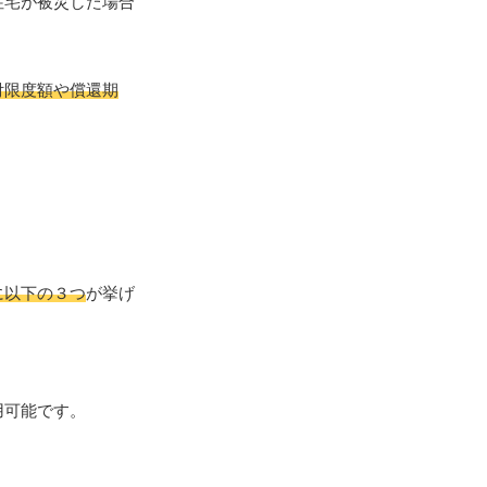
住宅が被災した場合
付限度額や償還期
に以下の３つ
が挙げ
用可能です。