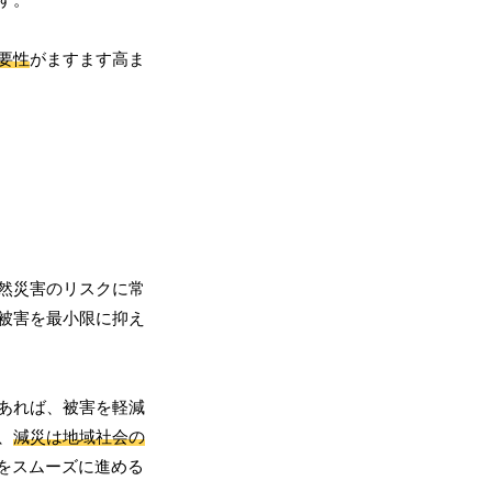
要性
がますます高ま
然災害のリスクに常
被害を最小限に抑え
あれば、被害を軽減
、
減災は地域社会の
をスムーズに進める