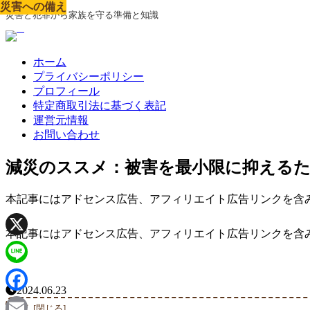
災害への備え
災害への備え
災害への備え
災害への備え
災害への備え
災害への備え
災害への備え
災害への備え
災害への備え
災害と犯罪から家族を守る準備と知識
ホーム
プライバシーポリシー
プロフィール
特定商取引法に基づく表記
運営元情報
お問い合わせ
減災のススメ：被害を最小限に抑える
本記事にはアドセンス広告、アフィリエイト広告リンクを含
本記事にはアドセンス広告、アフィリエイト広告リンクを含
X
Line
2024.06.23
Facebook
目次