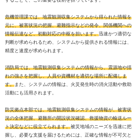
危機管理課では、地震観測収集システムから得られた情報を
元に、被害状況の把握、避難指示などの発令、関係機関への
情報伝達など、初動対応の中枢を担います。
迅速かつ適切な
判断が求められるため、システムから提供される情報には、
精度と速度が求められます。
消防局では、地震観測収集システムの情報から、震源地や揺
れの強さを把握し、人員や資機材を適切な場所に配備しま
す。
また、システムの情報は、火災発生時の消火活動や救助
活動にも活用されます。
防災拠点本部では、地震観測収集システムの情報が、被害状
況の全体把握、避難所の開設状況確認、救援物資の輸送ルー
ト決定などに役立てられます。
被災地域のニーズを迅速に把
握し、必要な支援を届けるためには、正確な情報が不可欠と