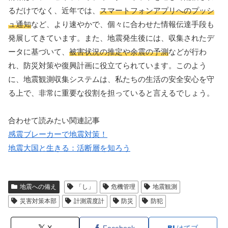
るだけでなく、近年では、
スマートフォンアプリへのプッシ
ュ通知
など、より速やかで、個々に合わせた情報伝達手段も
発展してきています。また、地震発生後には、収集されたデ
ータに基づいて、
被害状況の推定や余震の予測
などが行わ
れ、防災対策や復興計画に役立てられています。このよう
に、地震観測収集システムは、私たちの生活の安全安心を守
る上で、非常に重要な役割を担っていると言えるでしょう。
合わせて読みたい関連記事
感震ブレーカーで地震対策！
地震大国と生きる：活断層を知ろう
地震への備え
「し」
危機管理
地震観測
災害対策本部
計測震度計
防災
防犯
X
Facebook
はてブ