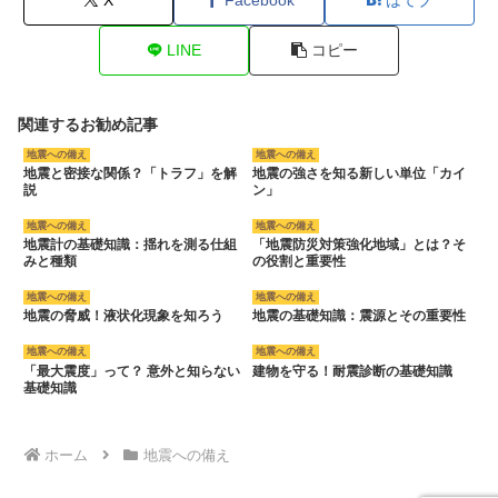
LINE
コピー
関連するお勧め記事
地震への備え
地震への備え
地震と密接な関係？「トラフ」を解
地震の強さを知る新しい単位「カイ
説
ン」
地震への備え
地震への備え
地震計の基礎知識：揺れを測る仕組
「地震防災対策強化地域」とは？そ
みと種類
の役割と重要性
地震への備え
地震への備え
地震の脅威！液状化現象を知ろう
地震の基礎知識：震源とその重要性
地震への備え
地震への備え
「最大震度」って？ 意外と知らない
建物を守る！耐震診断の基礎知識
基礎知識
ホーム
地震への備え