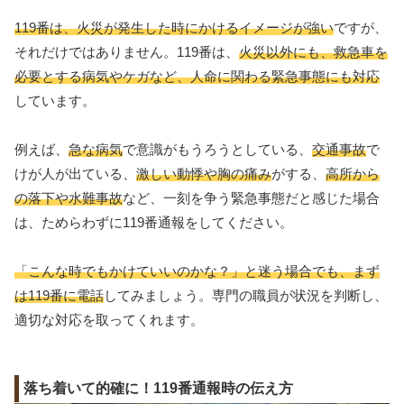
119番は、火災が発生した時にかけるイメージが強い
ですが、
それだけではありません。119番は、
火災以外にも、救急車を
必要とする病気やケガなど、人命に関わる緊急事態にも対応
しています。
例えば、
急な病気
で意識がもうろうとしている、
交通事故
で
けが人が出ている、
激しい動悸や胸の痛み
がする、
高所から
の落下や水難事故
など、一刻を争う緊急事態だと感じた場合
は、ためらわずに119番通報をしてください。
「こんな時でもかけていいのかな？」と迷う場合でも、まず
は119番に電話
してみましょう。専門の職員が状況を判断し、
適切な対応を取ってくれます。
落ち着いて的確に！119番通報時の伝え方