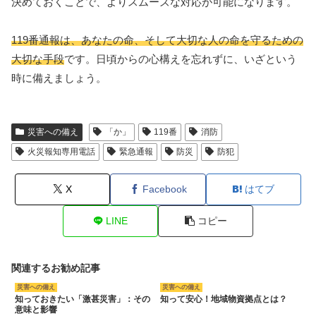
決めておくことで、よりスムーズな対応が可能になります。
119番通報は、あなたの命、そして大切な人の命を守るための
大切な手段
です。日頃からの心構えを忘れずに、いざという
時に備えましょう。
災害への備え
「か」
119番
消防
火災報知専用電話
緊急通報
防災
防犯
X
Facebook
はてブ
LINE
コピー
関連するお勧め記事
災害への備え
災害への備え
知っておきたい「激甚災害」：その
知って安心！地域物資拠点とは？
意味と影響