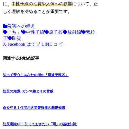
に、
中性子線の性質や人体への影響
について、正
しく理解を深めることが重要です。
災害への備え
「ち」
中性子線
原子核
放射線
素粒
子
防災
X
Facebook
はてブ
LINE
コピー
関連するお勧め記事
知って安心！あなたの街の「津波予報区」
防災の知識: ガンマ線とその脅威
命を守る！住宅用火災警報器の基礎知識
防災意識UP！知っておきたい「雨」の基礎知識