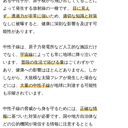
ある中性子が、原子核から飛び出してくることに
よって発生する放射線の一種です。
目に見え
ず、透過力が非常に強い
ため、
適切な知識と対策
なしに被曝すると、健康に深刻な影響を及ぼす可
能性があります。
中性子線は、原子力発電所など人工的な施設だけ
でなく、
宇宙線
によっても常に地球に降り注いで
います。
普段の生活で浴びる量
はごくわずかで
あり、健康への影響はほとんどありません。しか
しながら、大規模な太陽フレアが発生した場合な
どには、
大量の中性子線
が地球に到達する可能性
も示唆されています。
中性子線の脅威から身を守るためには、
正確な情
報
に基づいた対策が必要です。国や地方自治体な
どの公的機関が発信する情報に注意するととも