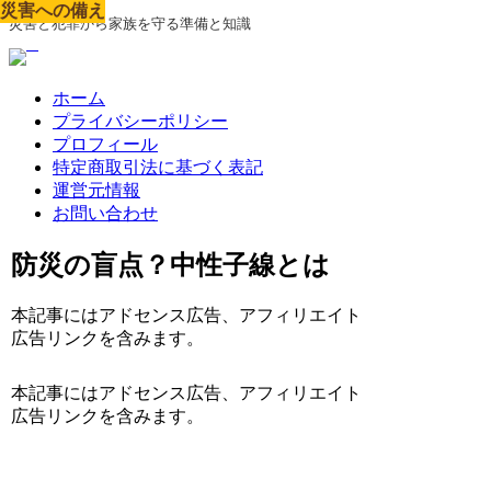
災害への備え
災害への備え
災害への備え
災害への備え
災害への備え
災害への備え
災害への備え
災害への備え
災害への備え
災害と犯罪から家族を守る準備と知識
ホーム
プライバシーポリシー
プロフィール
特定商取引法に基づく表記
運営元情報
お問い合わせ
防災の盲点？中性子線とは
本記事にはアドセンス広告、アフィリエイト
広告リンクを含みます。
本記事にはアドセンス広告、アフィリエイト
広告リンクを含みます。