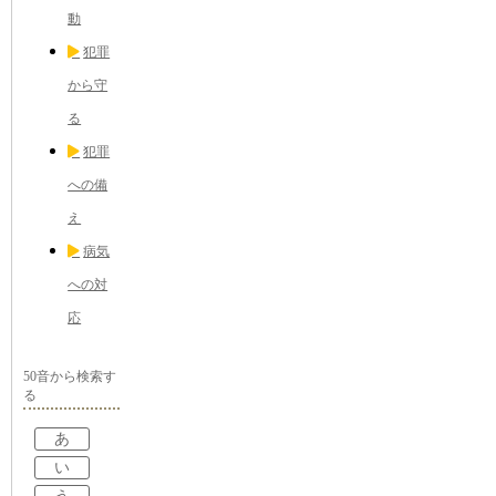
動
犯罪
から守
る
犯罪
への備
え
病気
への対
応
50音から検索す
る
あ
い