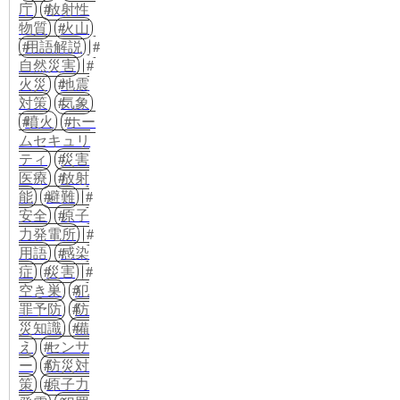
庁
放射性
物質
火山
用語解説
自然災害
火災
地震
対策
気象
噴火
ホー
ムセキュリ
ティ
災害
医療
放射
能
避難
安全
原子
力発電所
用語
感染
症
災害
空き巣
犯
罪予防
防
災知識
備
え
センサ
ー
防災対
策
原子力