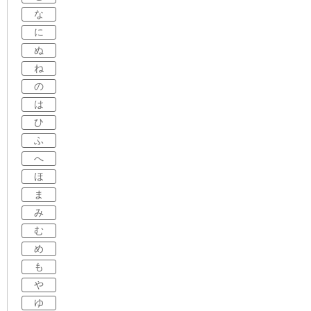
な
に
ぬ
ね
の
は
ひ
ふ
へ
ほ
ま
み
む
め
も
や
ゆ