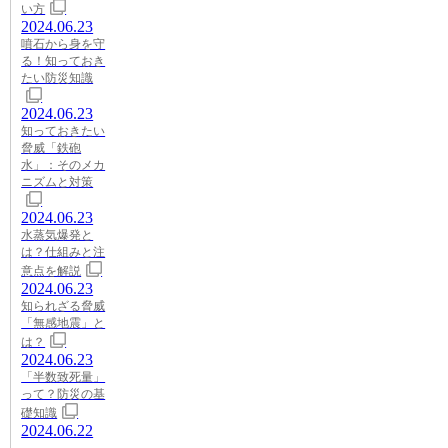
い方
2024.06.23
噴石から身を守
る！知っておき
たい防災知識
2024.06.23
知っておきたい
脅威「鉄砲
水」：そのメカ
ニズムと対策
2024.06.23
水蒸気爆発と
は？仕組みと注
意点を解説
2024.06.23
知られざる脅威
「無感地震」と
は？
2024.06.23
「半数致死量」
って？防災の基
礎知識
2024.06.22