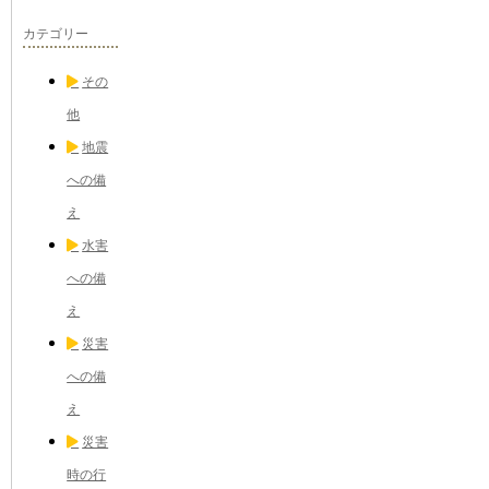
カテゴリー
その
他
地震
への備
え
水害
への備
え
災害
への備
え
災害
時の行