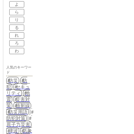
よ
ら
り
る
れ
ろ
わ
人気のキーワー
ド
防災
防
犯
セキュ
リティ
地
震
災害対
策
放射線
防災用語
防犯対策
原子力災害
津波
気象