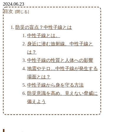
2024.06.23
目次
防災の盲点？中性子線とは
中性子線とは。
身近に潜む放射線、中性子線と
は？
中性子線の性質と人体への影響
地震やテロ…中性子線が発生する
場面とは？
中性子線から身を守る方法
防災意識を高め、見えない脅威に
備えよう