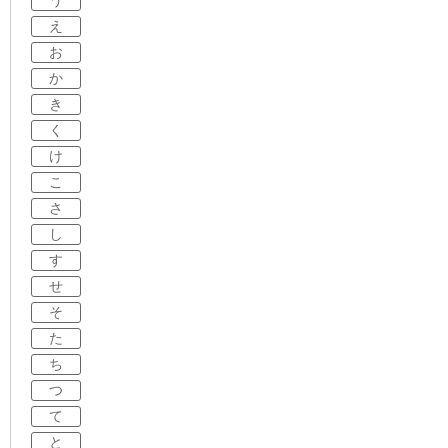
う
え
お
か
き
く
け
こ
さ
し
す
せ
そ
た
ち
つ
て
と