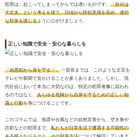
犯罪は、起こってしまってからでは遅いものです。
「自分は
大丈夫」という考えを捨て、日頃から防犯意識を高め、適切
な対策を講じる
ように心がけましょう。
正しい知識で安全・安心な暮らしを
「凶悪犯から身を守る！」
一昔前までは、このような文言を
テレビや新聞で見かけることが多くありました。しかし、現
代社会において本当に大切なのは、特定の犯罪者像に囚われ
るのではなく、
あらゆる危険から自身を守るための正しい知
識と行動
を身につけることです。
このコラムでは、地震や台風などの自然災害から、空き巣や
詐欺などの犯罪まで、
私たちが日常生活で遭遇する可能性の
ある様々なリスクと、その対策方法
について解説していきま