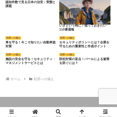
認知件数で見る日本の治安：実態と
課題
いざという時に！知っておきたい
110番通報
犯罪への備え
犯罪への備え
車を守る！今こそ知りたい自動車盗
セキュリティポリシーとは？企業を
対策
守るための重要性と作成ポイント
犯罪への備え
犯罪への備え
施設の安全を守る！セキュリティ・
防犯対策の盲点！バールによる被害
マネジメントサービスとは
を防ぐには？
ホーム
犯罪への備え
© 2024 災害と防災のマニュアル.