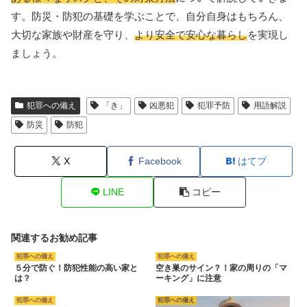
す。防災・防犯の基礎を学ぶことで、自分自身はもちろん、
大切な家族や財産を守り、
より安全で安心な暮らし
を実現し
ましょう。
犯罪への備え
「き」
凶悪犯
犯罪予防
用語解説
防災
防犯
X
Facebook
はてブ
LINE
コピー
関連するお勧め記事
犯罪への備え
犯罪への備え
５分で防ぐ！防犯性能の高い家と
空き巣のサイン？！家の周りの「マ
は？
ーキング」に注意
犯罪への備え
犯罪への備え