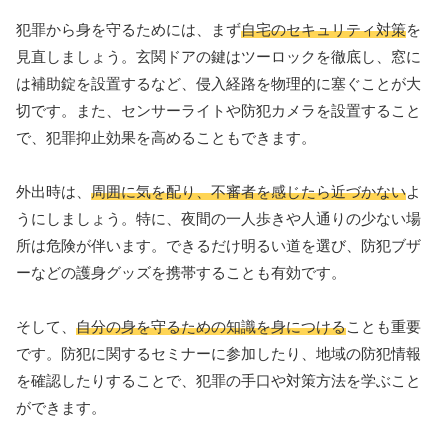
犯罪から身を守るためには、まず
自宅のセキュリティ対策
を
見直しましょう。玄関ドアの鍵はツーロックを徹底し、窓に
は補助錠を設置するなど、侵入経路を物理的に塞ぐことが大
切です。また、センサーライトや防犯カメラを設置すること
で、犯罪抑止効果を高めることもできます。
外出時は、
周囲に気を配り、不審者を感じたら近づかない
よ
うにしましょう。特に、夜間の一人歩きや人通りの少ない場
所は危険が伴います。できるだけ明るい道を選び、防犯ブザ
ーなどの護身グッズを携帯することも有効です。
そして、
自分の身を守るための知識を身につける
ことも重要
です。防犯に関するセミナーに参加したり、地域の防犯情報
を確認したりすることで、犯罪の手口や対策方法を学ぶこと
ができます。