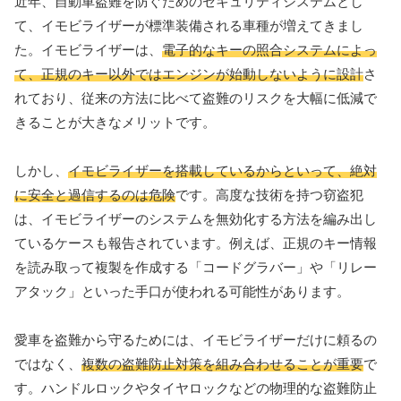
近年、自動車盗難を防ぐためのセキュリティシステムとし
て、イモビライザーが標準装備される車種が増えてきまし
た。イモビライザーは、
電子的なキーの照合システムによっ
て、正規のキー以外ではエンジンが始動しないように設計
さ
れており、従来の方法に比べて盗難のリスクを大幅に低減で
きることが大きなメリットです。
しかし、
イモビライザーを搭載しているからといって、絶対
に安全と過信するのは危険
です。高度な技術を持つ窃盗犯
は、イモビライザーのシステムを無効化する方法を編み出し
ているケースも報告されています。例えば、正規のキー情報
を読み取って複製を作成する「コードグラバー」や「リレー
アタック」といった手口が使われる可能性があります。
愛車を盗難から守るためには、イモビライザーだけに頼るの
ではなく、
複数の盗難防止対策を組み合わせることが重要
で
す。ハンドルロックやタイヤロックなどの物理的な盗難防止