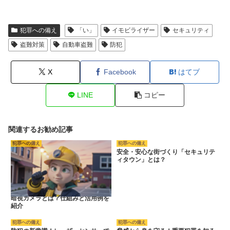
犯罪への備え
「い」
イモビライザー
セキュリティ
盗難対策
自動車盗難
防犯
X
Facebook
はてブ
LINE
コピー
関連するお勧め記事
犯罪への備え
犯罪への備え
安全・安心な街づくり「セキュリテ
ィタウン」とは？
暗視カメラとは？仕組みと活用例を
紹介
犯罪への備え
犯罪への備え