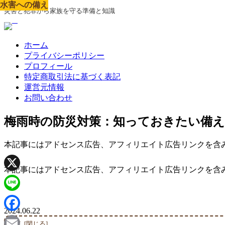
水害への備え
水害への備え
水害への備え
水害への備え
水害への備え
水害への備え
水害への備え
水害への備え
水害への備え
災害と犯罪から家族を守る準備と知識
ホーム
プライバシーポリシー
プロフィール
特定商取引法に基づく表記
運営元情報
お問い合わせ
梅雨時の防災対策：知っておきたい備
本記事にはアドセンス広告、アフィリエイト広告リンクを含
本記事にはアドセンス広告、アフィリエイト広告リンクを含
X
Line
2024.06.22
Facebook
目次