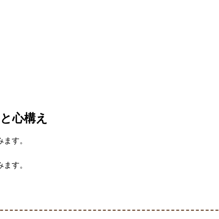
えと心構え
みます。
みます。