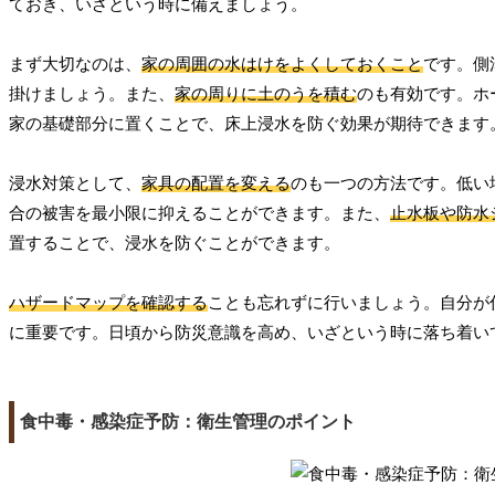
ておき、いざという時に備えましょう。
まず大切なのは、
家の周囲の水はけをよくしておくこと
です。側
掛けましょう。また、
家の周りに土のうを積む
のも有効です。ホ
家の基礎部分に置くことで、床上浸水を防ぐ効果が期待できます
浸水対策として、
家具の配置を変える
のも一つの方法です。低い
合の被害を最小限に抑えることができます。また、
止水板や防水
置することで、浸水を防ぐことができます。
ハザードマップを確認する
ことも忘れずに行いましょう。自分が
に重要です。日頃から防災意識を高め、いざという時に落ち着い
食中毒・感染症予防：衛生管理のポイント