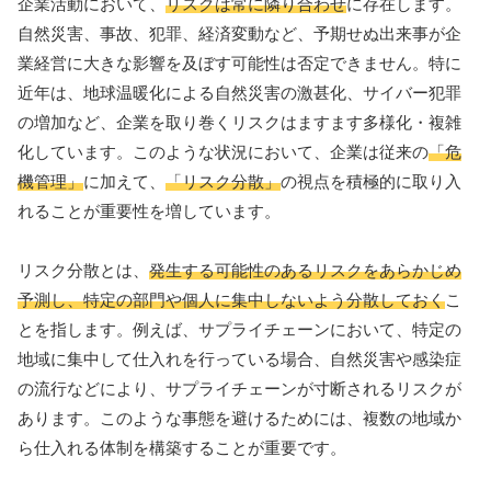
企業活動において、
リスクは常に隣り合わせ
に存在します。
自然災害、事故、犯罪、経済変動など、予期せぬ出来事が企
業経営に大きな影響を及ぼす可能性は否定できません。特に
近年は、地球温暖化による自然災害の激甚化、サイバー犯罪
の増加など、企業を取り巻くリスクはますます多様化・複雑
化しています。このような状況において、企業は従来の
「危
機管理」
に加えて、
「リスク分散」
の視点を積極的に取り入
れることが重要性を増しています。
リスク分散とは、
発生する可能性のあるリスクをあらかじめ
予測し、特定の部門や個人に集中しないよう分散しておく
こ
とを指します。例えば、サプライチェーンにおいて、特定の
地域に集中して仕入れを行っている場合、自然災害や感染症
の流行などにより、サプライチェーンが寸断されるリスクが
あります。このような事態を避けるためには、複数の地域か
ら仕入れる体制を構築することが重要です。