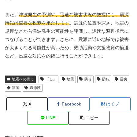
また、
津波発生の予測や、迅速な被害状況の把握にも、震源
情報は重要な役割を果たします
。震源の位置や深さ、地震の
規模などから津波発生の可能性を評価し、迅速な避難指示に
つなげることができます。さらに、震源に近い地域では被害
が大きくなる可能性が高いため、救助活動や支援物資の輸送
など、迅速な対応を的確に行うことができます。
地震への備え
「し」
地震
防災
防犯
震央
震源
震源域
X
Facebook
はてブ
LINE
コピー