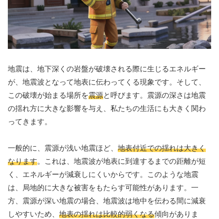
地震は、地下深くの岩盤が破壊される際に生じるエネルギー
が、地震波となって地表に伝わってくる現象です。そして、
この破壊が始まる場所を
震源
と呼びます。震源の深さは地震
の揺れ方に大きな影響を与え、私たちの生活にも大きく関わ
ってきます。
一般的に、震源が浅い地震ほど、
地表付近での揺れは大きく
なります
。これは、地震波が地表に到達するまでの距離が短
く、エネルギーが減衰しにくいからです。このような地震
は、局地的に大きな被害をもたらす可能性があります。一
方、震源が深い地震の場合、地震波は地中を伝わる間に減衰
しやすいため、
地表の揺れは比較的弱くなる
傾向がありま