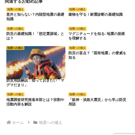
関連するお勧め記事
地震への備え
地震への備え
意外と知らない？内陸型地震の基礎
建物を守る！耐震診断の基礎知識
知識
地震への備え
地震への備え
防災の基礎知識！「想定震源域」と
マグニチュードを知る: 地震の規模
は？
を理解する
地震への備え
地震への備え
防災の盲点？「固有地震」の脅威を
知る
防災用語解説：知っておきたい「マ
グマだまり」
地震への備え
地震への備え
地震調査研究推進本部とは？役割や
「阪神・淡路大震災」から学ぶ防災
活動内容を解説
用語
ホーム
地震への備え