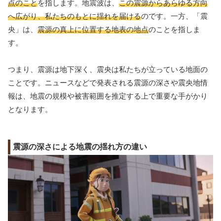
点のこと
を指します。地震波は、
この震源からあらゆる方向
へ広がり、私たちのもとに揺れを届ける
のです。一方、「震
央」は、
震源の真上に位置する地表の地点
のことを指しま
す。
つまり、震源は地下深く、震央は私たちが立っている地面の
ことです。ニュースなどで発表される震源の深さや震央地情
報は、地震の規模や被害範囲を推定する上で重要な手がかり
となります。
震源の深さによる地震の揺れ方の違い