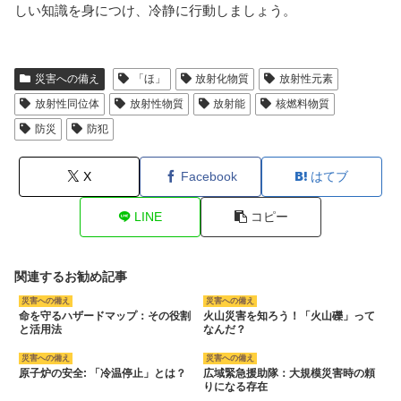
しい知識を身につけ、冷静に行動しましょう。
災害への備え
「ほ」
放射化物質
放射性元素
放射性同位体
放射性物質
放射能
核燃料物質
防災
防犯
X
Facebook
はてブ
LINE
コピー
関連するお勧め記事
災害への備え
災害への備え
命を守るハザードマップ：その役割
火山災害を知ろう！「火山礫」って
と活用法
なんだ？
災害への備え
災害への備え
原子炉の安全: 「冷温停止」とは？
広域緊急援助隊：大規模災害時の頼
りになる存在