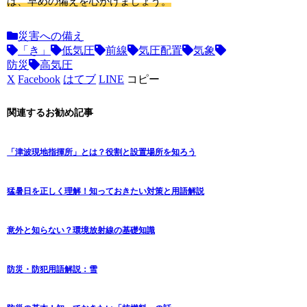
は、早めの備えを心がけましょう。
災害への備え
「き」
低気圧
前線
気圧配置
気象
防災
高気圧
X
Facebook
はてブ
LINE
コピー
関連するお勧め記事
「津波現地指揮所」とは？役割と設置場所を知ろう
猛暑日を正しく理解！知っておきたい対策と用語解説
意外と知らない？環境放射線の基礎知識
防災・防犯用語解説：雪