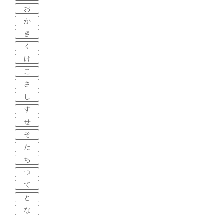
お
か
き
く
け
こ
さ
し
す
せ
そ
た
ち
つ
て
と
な