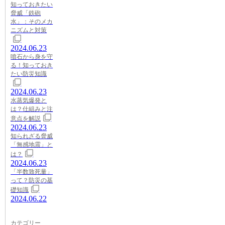
知っておきたい
脅威「鉄砲
水」：そのメカ
ニズムと対策
2024.06.23
噴石から身を守
る！知っておき
たい防災知識
2024.06.23
水蒸気爆発と
は？仕組みと注
意点を解説
2024.06.23
知られざる脅威
「無感地震」と
は？
2024.06.23
「半数致死量」
って？防災の基
礎知識
2024.06.22
カテゴリー