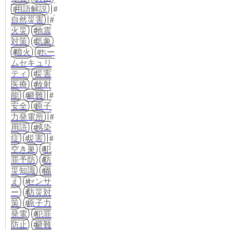
用語解説
自然災害
火災
地震
対策
気象
噴火
ホー
ムセキュリ
ティ
災害
医療
放射
能
避難
安全
原子
力発電所
用語
感染
症
災害
空き巣
犯
罪予防
防
災知識
備
え
センサ
ー
防災対
策
原子力
発電
犯罪
防止
避難