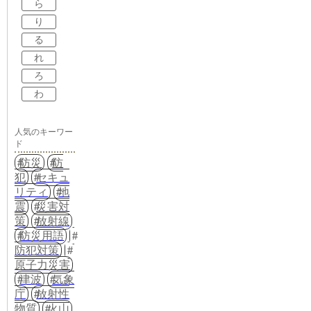
ら
り
る
れ
ろ
わ
人気のキーワー
ド
防災
防
犯
セキュ
リティ
地
震
災害対
策
放射線
防災用語
防犯対策
原子力災害
津波
気象
庁
放射性
物質
火山