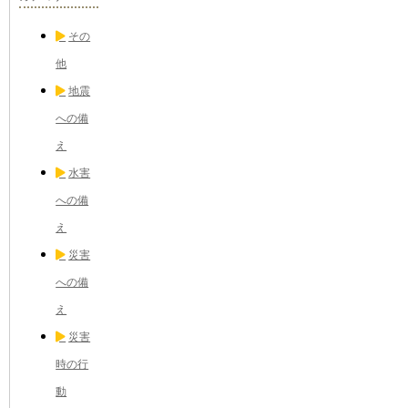
その
他
地震
への備
え
水害
への備
え
災害
への備
え
災害
時の行
動