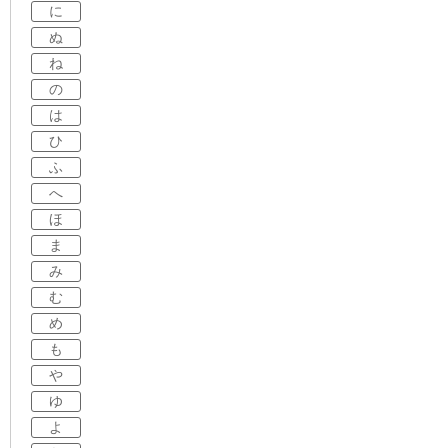
に
ぬ
ね
の
は
ひ
ふ
へ
ほ
ま
み
む
め
も
や
ゆ
よ