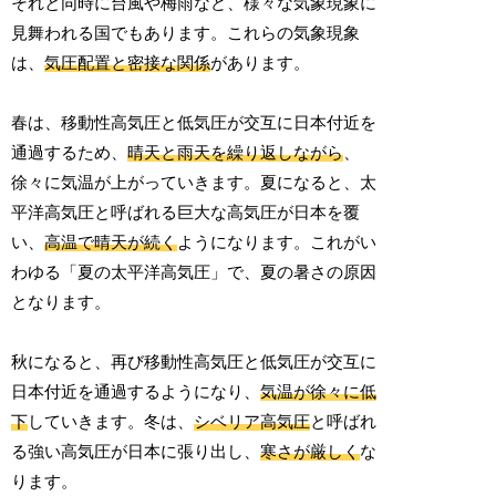
それと同時に台風や梅雨など、様々な気象現象に
見舞われる国でもあります。これらの気象現象
は、
気圧配置と密接な関係
があります。
春は、移動性高気圧と低気圧が交互に日本付近を
通過するため、
晴天と雨天を繰り返しながら
、
徐々に気温が上がっていきます。夏になると、太
平洋高気圧と呼ばれる巨大な高気圧が日本を覆
い、
高温で晴天が続く
ようになります。これがい
わゆる「夏の太平洋高気圧」で、夏の暑さの原因
となります。
秋になると、再び移動性高気圧と低気圧が交互に
日本付近を通過するようになり、
気温が徐々に低
下
していきます。冬は、
シベリア高気圧
と呼ばれ
る強い高気圧が日本に張り出し、
寒さが厳しく
な
ります。