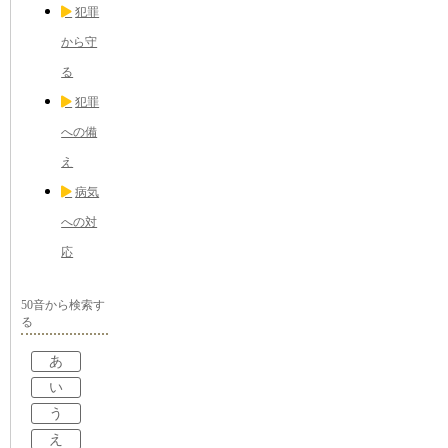
犯罪
から守
る
犯罪
への備
え
病気
への対
応
50音から検索す
る
あ
い
う
え