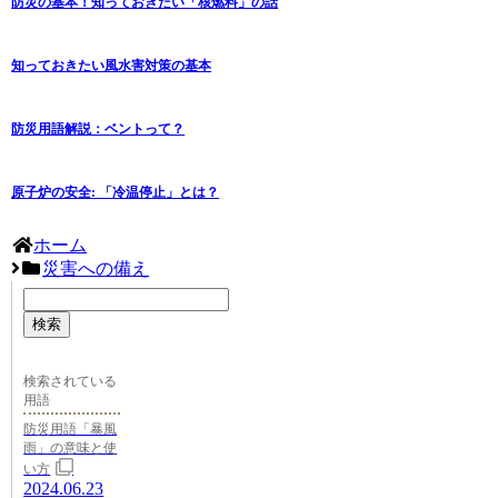
防災の基本！知っておきたい「核燃料」の話
知っておきたい風水害対策の基本
防災用語解説：ベントって？
原子炉の安全: 「冷温停止」とは？
ホーム
災害への備え
検索
検索されている
用語
防災用語「暴風
雨」の意味と使
い方
2024.06.23