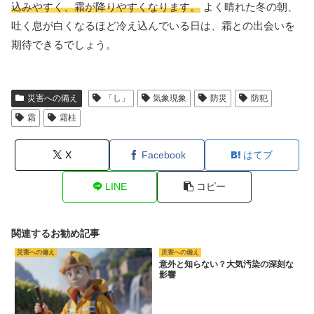
込みやすく、霜が降りやすくなります。
よく晴れた冬の朝、
吐く息が白くなるほど冷え込んでいる日は、霜との出会いを
期待できるでしょう。
災害への備え
「し」
気象現象
防災
防犯
霜
霜柱
X
Facebook
はてブ
LINE
コピー
関連するお勧め記事
災害への備え
災害への備え
意外と知らない？大気汚染の深刻な
影響