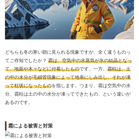
どちらも冬の寒い朝に見られる現象ですが、全く違うものっ
てご存知でしたか？
霜は、空気中の水蒸気が氷の結晶となっ
て、地面や木々などに付着したもの
です。一方、
霜柱は、土
の中の水分が毛細管現象によって地表にしみ出し、それが凍
って柱状になったもの
を指します。つまり、霜は空気中の水
分、霜柱は土の中の水分が凍ってできたもの、という違いが
あるのです。
霜による被害と対策