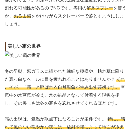
割れる可能性があるのでNGです。専用の
解氷スプレー
を使う
か、
ぬるま湯
をかけながらスクレーパーで落とすようにしま
しょう。
美しい霜の世界
冬の早朝、窓ガラスに描かれた繊細な模様や、枯れ草に降り
た真っ白なベールに目を奪われることはありませんか？
それ
こそが、「霜」と呼ばれる自然現象が生み出す芸術です。
空
気中の水蒸気が冷え、氷の結晶となって付着する現象を指
し、その美しさは冬の寒さを忘れさせてくれるほどです。
霜の出現は、気温が氷点下になることが条件です。
特に、晴
れて風のない穏やかな夜には、放射冷却によって地面が冷え