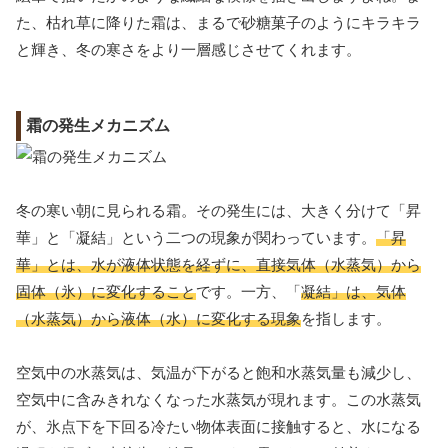
た、枯れ草に降りた霜は、まるで砂糖菓子のようにキラキラ
と輝き、冬の寒さをより一層感じさせてくれます。
霜の発生メカニズム
冬の寒い朝に見られる霜。その発生には、大きく分けて「昇
華」と「凝結」という二つの現象が関わっています。
「昇
華」とは、水が液体状態を経ずに、直接気体（水蒸気）から
固体（氷）に変化すること
です。一方、「
凝結」は、気体
（水蒸気）から液体（水）に変化する現象
を指します。
空気中の水蒸気は、気温が下がると飽和水蒸気量も減少し、
空気中に含みきれなくなった水蒸気が現れます。この水蒸気
が、氷点下を下回る冷たい物体表面に接触すると、水になる