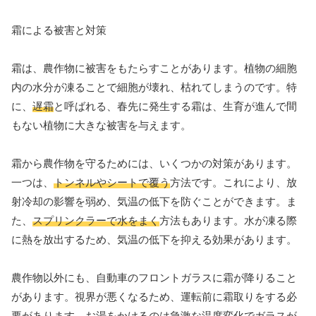
霜による被害と対策
霜は、農作物に被害をもたらすことがあります。植物の細胞
内の水分が凍ることで細胞が壊れ、枯れてしまうのです。特
に、
遅霜
と呼ばれる、春先に発生する霜は、生育が進んで間
もない植物に大きな被害を与えます。
霜から農作物を守るためには、いくつかの対策があります。
一つは、
トンネルやシートで覆う
方法です。これにより、放
射冷却の影響を弱め、気温の低下を防ぐことができます。ま
た、
スプリンクラーで水をまく
方法もあります。水が凍る際
に熱を放出するため、気温の低下を抑える効果があります。
農作物以外にも、自動車のフロントガラスに霜が降りること
があります。視界が悪くなるため、運転前に霜取りをする必
要があります。お湯をかけるのは急激な温度変化でガラスが