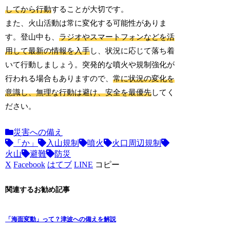
してから行動
することが大切です。
また、火山活動は常に変化する可能性がありま
す。登山中も、
ラジオやスマートフォンなどを活
用して最新の情報を入手
し、状況に応じて落ち着
いて行動しましょう。突発的な噴火や規制強化が
行われる場合もありますので、
常に状況の変化を
意識し、無理な行動は避け、安全を最優先
してく
ださい。
災害への備え
「か」
入山規制
噴火
火口周辺規制
火山
避難
防災
X
Facebook
はてブ
LINE
コピー
関連するお勧め記事
「海面変動」って？津波への備えを解説