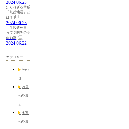
2024.06.23
知られざる脅威
「無感地震」と
は？
2024.06.23
「半数致死量」
って？防災の基
礎知識
2024.06.22
カテゴリー
その
他
地震
への備
え
水害
への備