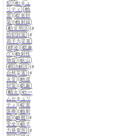
犯
セキュ
リティ
地
震
災害対
策
放射線
防災用語
防犯対策
原子力災害
津波
気象
庁
放射性
物質
火山
用語解説
自然災害
火災
地震
対策
気象
噴火
ホー
ムセキュリ
ティ
災害
医療
放射
能
避難
安全
原子
力発電所