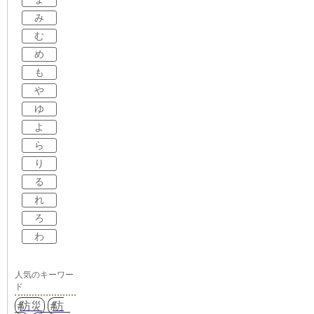
み
む
め
も
や
ゆ
よ
ら
り
る
れ
ろ
わ
人気のキーワー
ド
防災
防