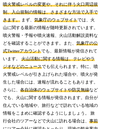
噴火警戒レベルの変更や、それに伴う火口周辺規
制、入山規制の情報は、さまざまな方法で入手で
きます。
まず、
気象庁のウェブサイト
では、火
山に関する最新の情報が随時更新されています。
噴火警報・予報や噴火速報、火山活動解説資料な
どを確認することができます。また、
気象庁の公
式Twitterアカウント
でも、最新情報が発信されて
います。
火山活動に関する情報は、テレビやラ
ジオなどのニュース
でも伝えられます。特に、噴
火警戒レベルが引き上げられた場合や、噴火が発
生した場合には、速報が流れることもあります。
さらに、
各自治体のウェブサイトや防災無線
など
でも、火山に関する情報が発信されます。自分が
住んでいる地域や、旅行などで訪れている地域の
情報をこまめに確認するようにしましょう。 旅
行会社のツアーなどで火山に訪れる場合は、
事前
にツアー会社に確認
をとったり、
現地の観光案内