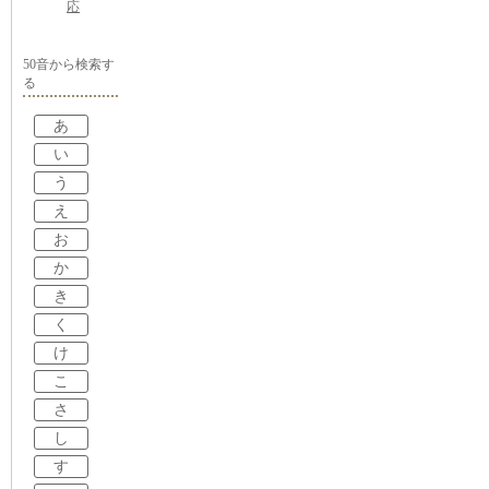
応
50音から検索す
る
あ
い
う
え
お
か
き
く
け
こ
さ
し
す