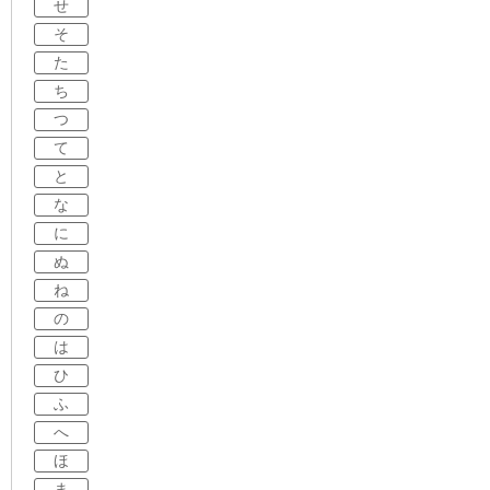
せ
そ
た
ち
つ
て
と
な
に
ぬ
ね
の
は
ひ
ふ
へ
ほ
ま