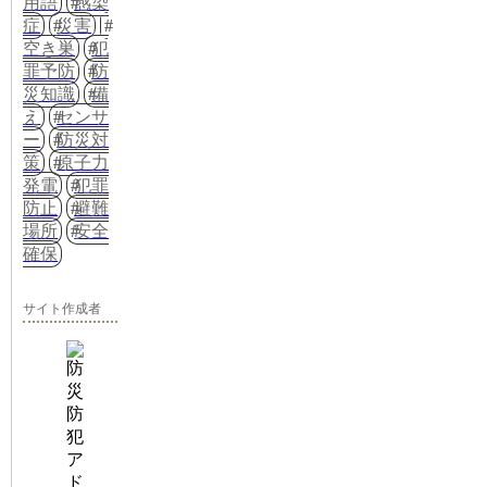
用語
感染
症
災害
空き巣
犯
罪予防
防
災知識
備
え
センサ
ー
防災対
策
原子力
発電
犯罪
防止
避難
場所
安全
確保
サイト作成者