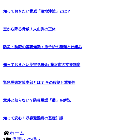
知っておきたい脅威「遠地津波」とは？
空から降る脅威！火山弾の正体
防災・防犯の基礎知識：原子炉の種類と仕組み
知っておきたい災害見舞金: 藤沢市の支援制度
緊急災害対策本部とは？ その役割と重要性
意外と知らない？防災用語「霰」を解説
知って安心！収容避難所の基礎知識
ホーム
災害への備え