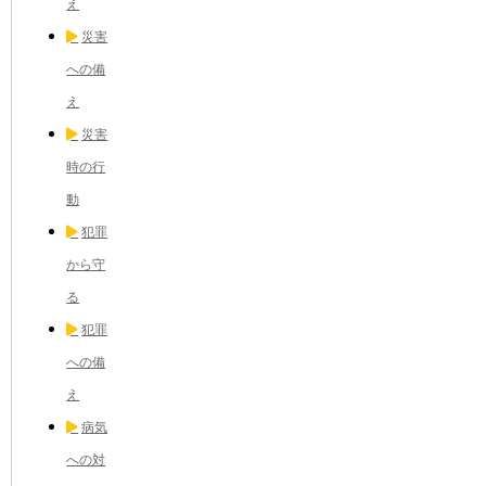
え
災害
への備
え
災害
時の行
動
犯罪
から守
る
犯罪
への備
え
病気
への対