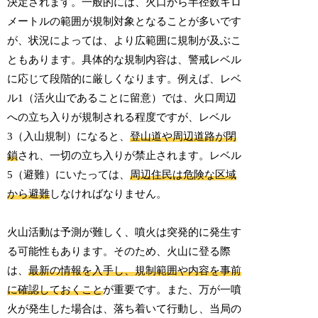
決定されます。一般的には、火口から半径数キロ
メートルの範囲が規制対象となることが多いです
が、状況によっては、より広範囲に規制が及ぶこ
ともあります。具体的な規制内容は、警戒レベル
に応じて段階的に厳しくなります。例えば、レベ
ル1（活火山であることに留意）では、火口周辺
への立ち入りが規制される程度ですが、レベル
3（入山規制）になると、
登山道や周辺道路が閉
鎖
され、一切の立ち入りが禁止されます。レベル
5（避難）にいたっては、
周辺住民は危険な区域
から避難
しなければなりません。
火山活動は予測が難しく、噴火は突発的に発生す
る可能性もあります。そのため、火山に登る際
は、
最新の情報を入手し、規制範囲や内容を事前
に確認しておくこと
が重要です。また、万が一噴
火が発生した場合は、落ち着いて行動し、当局の