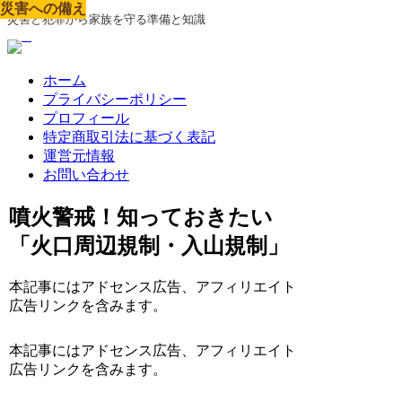
災害への備え
災害への備え
災害への備え
災害への備え
災害への備え
災害への備え
災害への備え
災害への備え
災害への備え
災害と犯罪から家族を守る準備と知識
ホーム
プライバシーポリシー
プロフィール
特定商取引法に基づく表記
運営元情報
お問い合わせ
噴火警戒！知っておきたい
「火口周辺規制・入山規制」
本記事にはアドセンス広告、アフィリエイト
広告リンクを含みます。
本記事にはアドセンス広告、アフィリエイト
広告リンクを含みます。