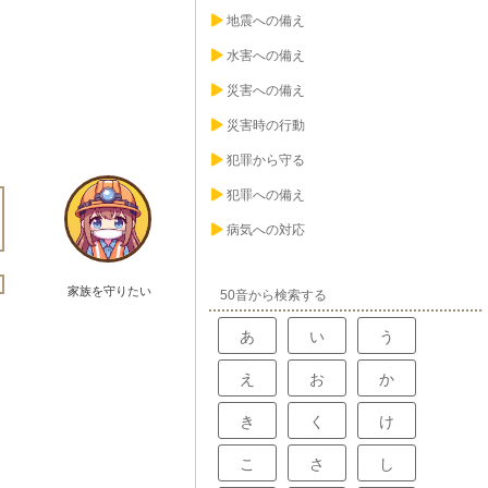
地震への備え
水害への備え
災害への備え
災害時の行動
犯罪から守る
犯罪への備え
病気への対応
家族を守りたい
50音から検索する
あ
い
う
え
お
か
き
く
け
こ
さ
し