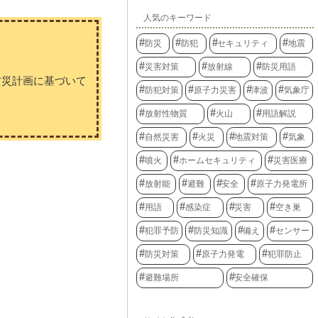
人気のキーワード
防災
防犯
セキュリティ
地震
災害対策
放射線
防災用語
防災計画に基づいて
防犯対策
原子力災害
津波
気象庁
放射性物質
火山
用語解説
自然災害
火災
地震対策
気象
噴火
ホームセキュリティ
災害医療
放射能
避難
安全
原子力発電所
用語
感染症
災害
空き巣
犯罪予防
防災知識
備え
センサー
防災対策
原子力発電
犯罪防止
避難場所
安全確保