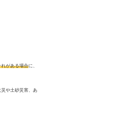
それがある場合
に、
火災や土砂災害、あ
。