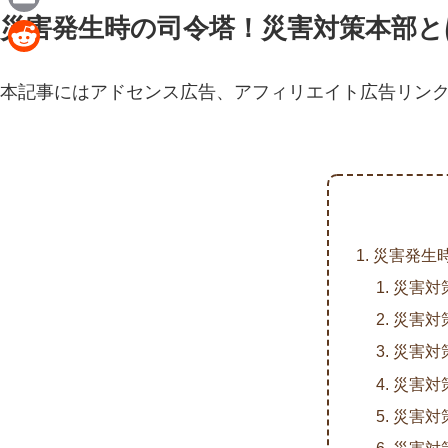
n
a
災害発生時の司令塔！災害対策本部と
E
e
c
m
R
e
a
本記事にはアドセンス広告、アフィリエイト広告リン
e
b
i
d
o
l
d
o
i
k
t
災害発生
災害対
災害対
災害対
災害対
災害対