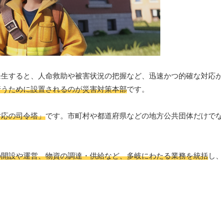
発生すると、人命救助や被害状況の把握など、迅速かつ的確な対応
行うために設置されるのが災害対策本部
です。
対応の司令塔」
です。市町村や都道府県などの地方公共団体だけで
の開設や運営、物資の調達・供給など、多岐にわたる業務を統括
し