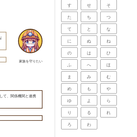
す
せ
そ
た
ち
つ
て
と
な
な
に
ぬ
ね
の
は
ひ
家族を守りたい
ふ
へ
ほ
ま
み
む
め
も
や
して、関係機関と連携
ゆ
よ
ら
り
る
れ
ろ
わ