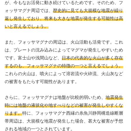
が、今もなお活発に動き続けているためです。そのため、フ
ォッサマグナ周辺では、
歴史的に見ても大規模な地震が繰り
返し発生しており、将来も大きな地震が発生する可能性は高
いと言えるでしょう。
また、フォッサマグナの周辺は、火山活動も活発です。これ
は、プレートの沈み込みによってマグマが発生しやすいため
です。富士山や浅間山など、
日本の代表的な火山が多く存在
するのも、フォッサマグナの特徴の一つと言えるでしょう。
これらの火山は、噴火によって溶岩流や火砕流、火山灰など
の被害をもたらす可能性があります。
さらに、フォッサマグナは地盤が比較的弱いため、
地震発生
時には地盤の液状化や地すべりなどの被害が発生しやすくな
ります。
特に、フォッサマグナ西縁の糸魚川静岡構造線断層
帯周辺は、大規模な地震が発生した場合、甚大な被害が予想
される地域の一つとされています。