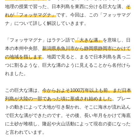
地理の授業で習った、日本列島を東西に分ける巨大な溝、
そ
れが「フォッサマグナ」
です。今回は、この「フォッサマグ
ナ」について詳しく解説していきます。
「フォッサマグナ」はラテン語で
「大きな溝」
を意味し、日
本の本州中央部、
新潟県糸魚川市から静岡県静岡市にかけて
の地域を指します
。地図で見ると、まるで日本列島を真っ二
つに割るような、巨大な溝のように見えることから名付けら
れました。
この巨大な溝は、
今からおよそ1000万年以上も前、まだ日本
列島が大陸の一部であった頃に形成され始めました
。プレー
トの動きによって大地が引き裂かれ、そこに海水が流れ込ん
で巨大な溝ができたのです。その後、長い年月をかけて海底
に土砂が堆積し、隆起や火山活動によって現在の姿になった
と言われています。