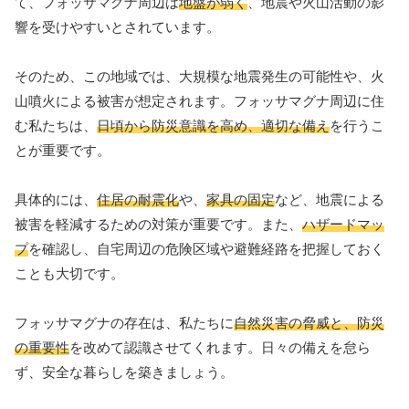
て、フォッサマグナ周辺は
地盤が弱く
、地震や火山活動の影
響を受けやすいとされています。
そのため、この地域では、大規模な地震発生の可能性や、火
山噴火による被害が想定されます。フォッサマグナ周辺に住
む私たちは、
日頃から防災意識を高め、適切な備え
を行うこ
とが重要です。
具体的には、
住居の耐震化
や、
家具の固定
など、地震による
被害を軽減するための対策が重要です。また、
ハザードマッ
プ
を確認し、自宅周辺の危険区域や避難経路を把握しておく
ことも大切です。
フォッサマグナの存在は、私たちに
自然災害の脅威と、防災
の重要性
を改めて認識させてくれます。日々の備えを怠ら
ず、安全な暮らしを築きましょう。