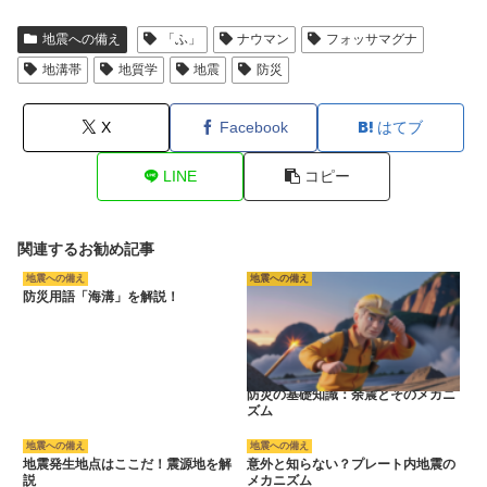
地震への備え
「ふ」
ナウマン
フォッサマグナ
地溝帯
地質学
地震
防災
X
Facebook
はてブ
LINE
コピー
関連するお勧め記事
地震への備え
地震への備え
防災用語「海溝」を解説！
防災の基礎知識：余震とそのメカニ
ズム
地震への備え
地震への備え
地震発生地点はここだ！震源地を解
意外と知らない？プレート内地震の
説
メカニズム