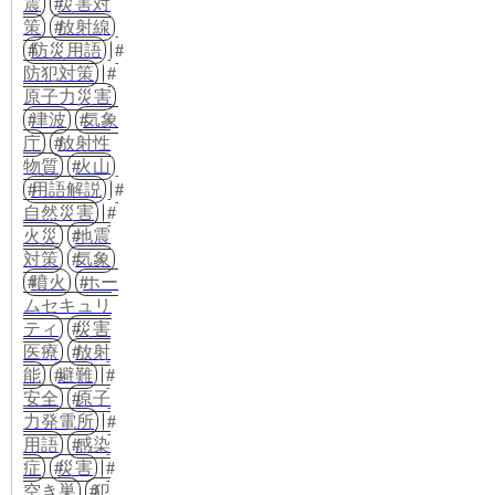
震
災害対
策
放射線
防災用語
防犯対策
原子力災害
津波
気象
庁
放射性
物質
火山
用語解説
自然災害
火災
地震
対策
気象
噴火
ホー
ムセキュリ
ティ
災害
医療
放射
能
避難
安全
原子
力発電所
用語
感染
症
災害
空き巣
犯