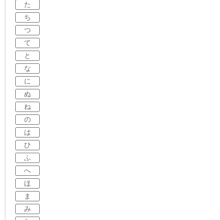
た
ち
つ
て
と
な
に
ぬ
ね
の
は
ひ
ふ
へ
ほ
ま
み