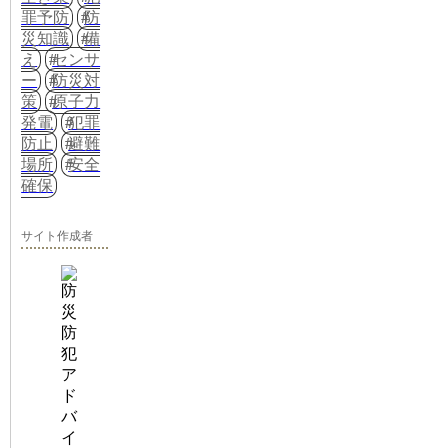
罪予防
防
災知識
備
え
センサ
ー
防災対
策
原子力
発電
犯罪
防止
避難
場所
安全
確保
サイト作成者