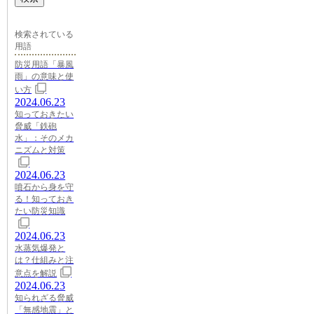
検索されている
用語
防災用語「暴風
雨」の意味と使
い方
2024.06.23
知っておきたい
脅威「鉄砲
水」：そのメカ
ニズムと対策
2024.06.23
噴石から身を守
る！知っておき
たい防災知識
2024.06.23
水蒸気爆発と
は？仕組みと注
意点を解説
2024.06.23
知られざる脅威
「無感地震」と