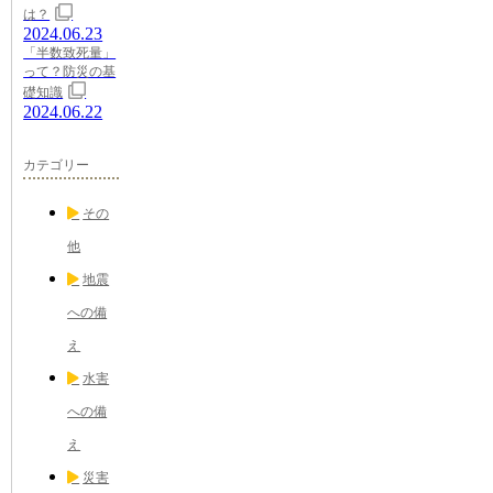
は？
2024.06.23
「半数致死量」
って？防災の基
礎知識
2024.06.22
カテゴリー
その
他
地震
への備
え
水害
への備
え
災害