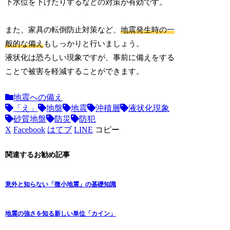
下水位を下げたりするなどの対策が有効です。
また、家具の転倒防止対策など、
地震発生時の一
般的な備え
もしっかりと行いましょう。
液状化は恐ろしい現象ですが、事前に備えをする
ことで被害を軽減することができます。
地震への備え
「え」
地盤
地震
沖積層
液状化現象
砂質地盤
防災
防犯
X
Facebook
はてブ
LINE
コピー
関連するお勧め記事
意外と知らない「微小地震」の基礎知識
地震の強さを知る新しい単位「カイン」