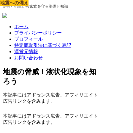
地震への備え
地震への備え
地震への備え
地震への備え
地震への備え
地震への備え
地震への備え
地震への備え
地震への備え
災害と犯罪から家族を守る準備と知識
ホーム
プライバシーポリシー
プロフィール
特定商取引法に基づく表記
運営元情報
お問い合わせ
地震の脅威！液状化現象を知
ろう
本記事にはアドセンス広告、アフィリエイト
広告リンクを含みます。
本記事にはアドセンス広告、アフィリエイト
広告リンクを含みます。