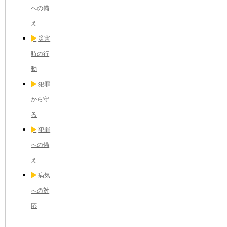
への備
え
災害
時の行
動
犯罪
から守
る
犯罪
への備
え
病気
への対
応