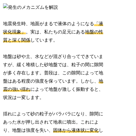
地震発生時、地面がまるで液体のようになる
「液
状化現象」
。実は、私たちの足元にある
地盤の性
質と深く関係
しています。
地盤は砂や土、水などが混ざり合ってできていま
すが、緩く堆積した砂地盤では、粒子の間に隙間
が多く存在します。普段は、この隙間によって地
盤はある程度の強度を保っています。しかし、
地
震の強い揺れ
によって地盤が激しく振動すると、
状況は一変します。
揺れによって砂の粒子がバラバラになり、隙間に
あった水が押し出されて地表に噴出。これによ
り、地盤は強度を失い、
固体から液体状に変化
し