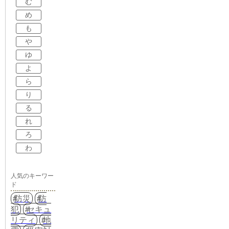
む
め
も
や
ゆ
よ
ら
り
る
れ
ろ
わ
人気のキーワー
ド
防災
防
犯
セキュ
リティ
地