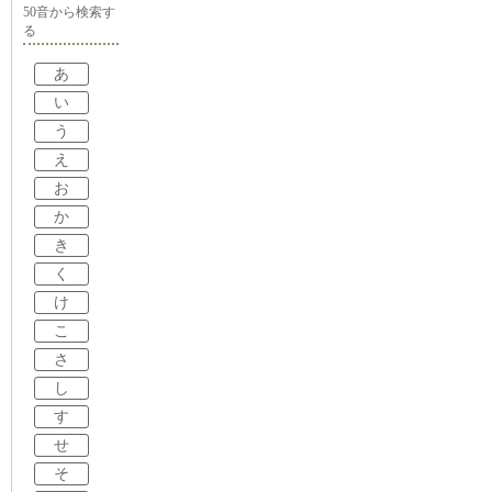
50音から検索す
る
あ
い
う
え
お
か
き
く
け
こ
さ
し
す
せ
そ