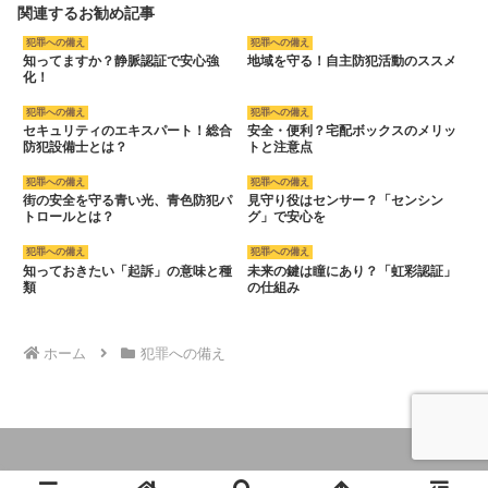
関連するお勧め記事
犯罪への備え
犯罪への備え
知ってますか？静脈認証で安心強
地域を守る！自主防犯活動のススメ
化！
犯罪への備え
犯罪への備え
セキュリティのエキスパート！総合
安全・便利？宅配ボックスのメリッ
防犯設備士とは？
トと注意点
犯罪への備え
犯罪への備え
街の安全を守る青い光、青色防犯パ
見守り役はセンサー？「センシン
トロールとは？
グ」で安心を
犯罪への備え
犯罪への備え
知っておきたい「起訴」の意味と種
未来の鍵は瞳にあり？「虹彩認証」
類
の仕組み
ホーム
犯罪への備え