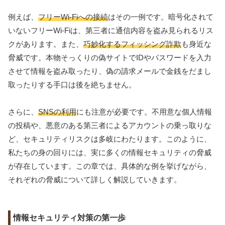
例えば、
フリーWi-Fiへの接続
はその一例です。暗号化されて
いないフリーWi-Fiは、第三者に通信内容を盗み見られるリス
クがあります。また、
巧妙化するフィッシング詐欺
も身近な
脅威です。本物そっくりの偽サイトでIDやパスワードを入力
させて情報を盗み取ったり、偽の請求メールで金銭をだまし
取ったりする手口は後を絶ちません。
さらに、
SNSの利用
にも注意が必要です。不用意な個人情報
の投稿や、悪意のある第三者によるアカウントの乗っ取りな
ど、セキュリティリスクは多岐にわたります。このように、
私たちの身の回りには、実に多くの情報セキュリティの脅威
が存在しています。この章では、具体的な例を挙げながら、
それぞれの脅威について詳しく解説していきます。
情報セキュリティ対策の第一歩