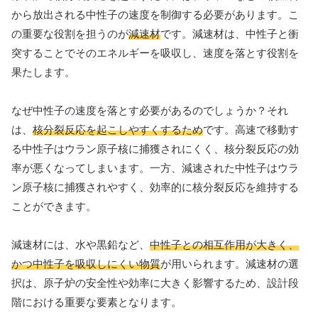
から放出される中性子の速度を制御する必要があります。こ
の重要な役割を担うのが
減速材
です。減速材は、中性子と衝
突することでそのエネルギーを吸収し、速度を落とす役割を
果たします。
なぜ中性子の速度を落とす必要があるのでしょうか？それ
は、
核分裂反応を起こしやすくするため
です。高速で移動す
る中性子はウラン原子核に捕獲されにくく、核分裂反応の効
率が悪くなってしまいます。一方、減速された中性子はウラ
ン原子核に捕獲されやすく、効率的に核分裂反応を維持する
ことができます。
減速材には、水や黒鉛など、
中性子との相互作用が大きく、
かつ中性子を吸収しにくい物質
が用いられます。減速材の選
択は、原子炉の安全性や効率に大きく影響するため、設計段
階における重要な要素となります。