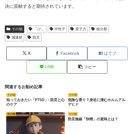
決に貢献すると期待されています。
その他
「け」
中性子
原子力
核分裂
減速材
防災
X
Facebook
はてブ
LINE
コピー
関連するお勧め記事
その他
その他
知っておきたい「PTSD」: 防災と心
危険な香り？身近に潜むホルムアル
のケア
デヒド
その他
その他
防災無線「快晴」の意味とは？