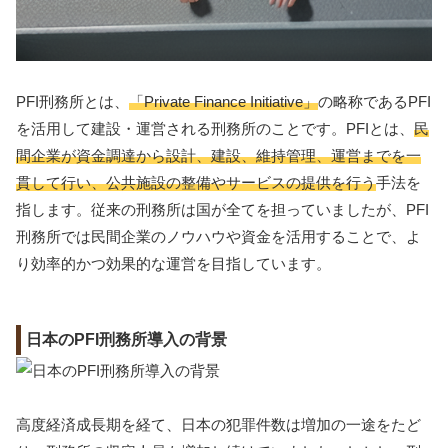
PFI刑務所とは、
「Private Finance Initiative」
の略称であるPFI
を活用して建設・運営される刑務所のことです。PFIとは、
民
間企業が資金調達から設計、建設、維持管理、運営までを一
貫して行い、公共施設の整備やサービスの提供を行う
手法を
指します。従来の刑務所は国が全てを担っていましたが、PFI
刑務所では民間企業のノウハウや資金を活用することで、よ
り効率的かつ効果的な運営を目指しています。
日本のPFI刑務所導入の背景
高度経済成長期を経て、日本の犯罪件数は増加の一途をたど