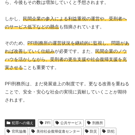
ら、今後もその数は増加していくと予想されます。
しかし、
民間企業の参入による利益重視の運営や、受刑者へ
のサービス低下などの懸念
も指摘されています。
そのため、
PFI刑務所の運営状況を継続的に監視し、問題があ
れば改善していく仕組み
が必要です。また、
民間企業のノウ
ハウを活かしながら、受刑者の更生支援や社会復帰支援を充
実させる
ことも重要です。
PFI刑務所は、まだ発展途上の制度です。更なる改善を重ねる
ことで、安全・安心な社会の実現に貢献していくことが期待
されます。
犯罪への備え
PFI
公共サービス
刑務所
官民協働
美祢社会復帰促進センター
防災
防犯