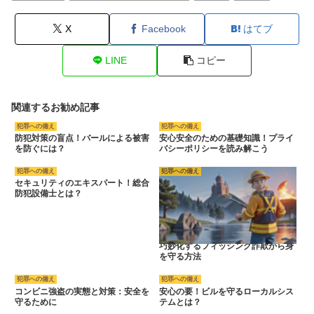
X
Facebook
はてブ
LINE
コピー
関連するお勧め記事
犯罪への備え
犯罪への備え
防犯対策の盲点！バールによる被害
安心安全のための基礎知識！プライ
を防ぐには？
バシーポリシーを読み解こう
犯罪への備え
犯罪への備え
セキュリティのエキスパート！総合
防犯設備士とは？
巧妙化するフィッシング詐欺から身
を守る方法
犯罪への備え
犯罪への備え
コンビニ強盗の実態と対策：安全を
安心の要！ビルを守るローカルシス
守るために
テムとは？