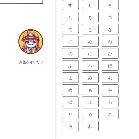
す
せ
そ
た
ち
つ
て
と
な
に
ぬ
ね
の
は
ひ
家族を守りたい
ふ
へ
ほ
ま
み
む
め
も
や
ゆ
よ
ら
り
る
れ
ろ
わ