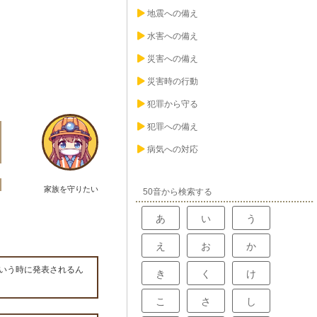
地震への備え
水害への備え
災害への備え
災害時の行動
犯罪から守る
犯罪への備え
病気への対応
家族を守りたい
50音から検索する
あ
い
う
え
お
か
いう時に発表されるん
き
く
け
こ
さ
し