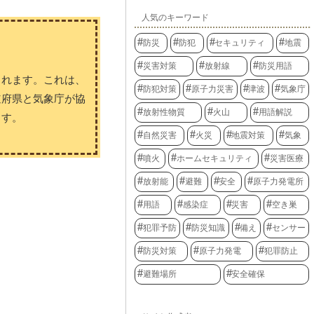
人気のキーワード
防災
防犯
セキュリティ
地震
災害対策
放射線
防災用語
されます。これは、
防犯対策
原子力災害
津波
気象庁
道府県と気象庁が協
放射性物質
火山
用語解説
ます。
自然災害
火災
地震対策
気象
噴火
ホームセキュリティ
災害医療
放射能
避難
安全
原子力発電所
用語
感染症
災害
空き巣
犯罪予防
防災知識
備え
センサー
防災対策
原子力発電
犯罪防止
避難場所
安全確保