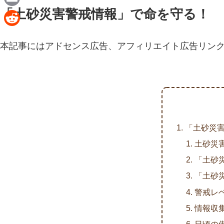
n
a
「土砂災害警戒情報」で命を守る！
E
e
c
m
R
e
a
本記事にはアドセンス広告、アフィリエイト広告リン
e
b
i
d
o
l
d
o
i
k
t
「土砂災
土砂災
「土砂
「土砂
警戒レ
情報収