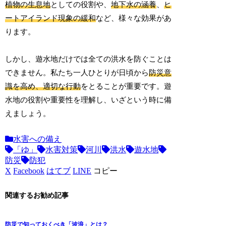
植物の生息地
としての役割や、
地下水の涵養
、
ヒ
ートアイランド現象の緩和
など、様々な効果があ
ります。
しかし、遊水地だけでは全ての洪水を防ぐことは
できません。私たち一人ひとりが日頃から
防災意
識を高め、適切な行動
をとることが重要です。遊
水地の役割や重要性を理解し、いざという時に備
えましょう。
水害への備え
「ゆ」
水害対策
河川
洪水
遊水地
防災
防犯
X
Facebook
はてブ
LINE
コピー
関連するお勧め記事
防災で知っておくべき「波浪」とは？