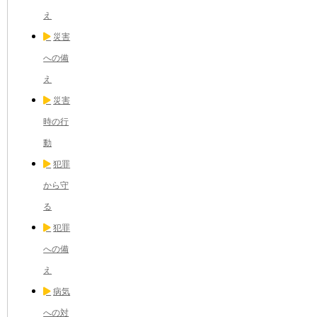
え
災害
への備
え
災害
時の行
動
犯罪
から守
る
犯罪
への備
え
病気
への対