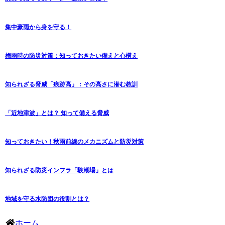
集中豪雨から身を守る！
梅雨時の防災対策：知っておきたい備えと心構え
知られざる脅威「痕跡高」：その高さに潜む教訓
「近地津波」とは？ 知って備える脅威
知っておきたい！秋雨前線のメカニズムと防災対策
知られざる防災インフラ「験潮場」とは
地域を守る水防団の役割とは？
ホーム