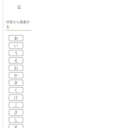
応
50音から検索す
る
あ
い
う
え
お
か
き
く
け
こ
さ
し
す