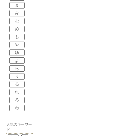
ま
み
む
め
も
や
ゆ
よ
ら
り
る
れ
ろ
わ
人気のキーワー
ド