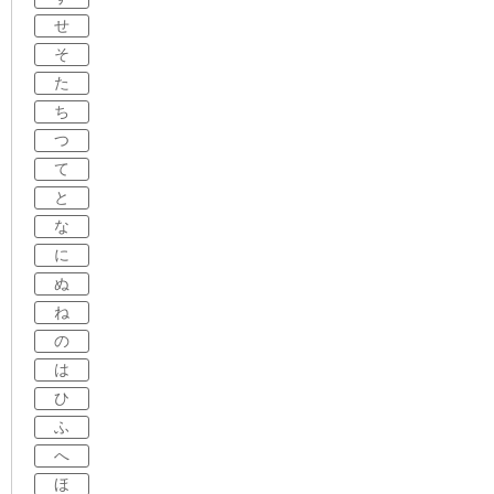
せ
そ
た
ち
つ
て
と
な
に
ぬ
ね
の
は
ひ
ふ
へ
ほ