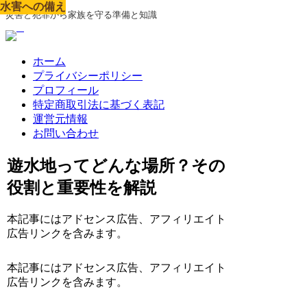
水害への備え
水害への備え
水害への備え
水害への備え
水害への備え
水害への備え
水害への備え
水害への備え
水害への備え
災害と犯罪から家族を守る準備と知識
ホーム
プライバシーポリシー
プロフィール
特定商取引法に基づく表記
運営元情報
お問い合わせ
遊水地ってどんな場所？その
役割と重要性を解説
本記事にはアドセンス広告、アフィリエイト
広告リンクを含みます。
本記事にはアドセンス広告、アフィリエイト
広告リンクを含みます。