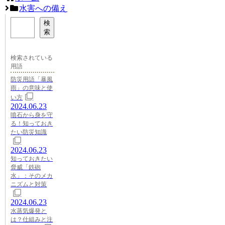
水害への備え
検
索
検索されている
用語
防災用語「暴風
雨」の意味と使
い方
2024.06.23
噴石から身を守
る！知っておき
たい防災知識
2024.06.23
知っておきたい
脅威「鉄砲
水」：そのメカ
ニズムと対策
2024.06.23
水蒸気爆発と
は？仕組みと注