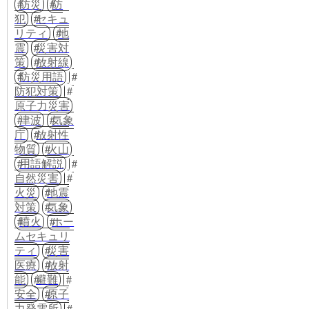
防災
防
犯
セキュ
リティ
地
震
災害対
策
放射線
防災用語
防犯対策
原子力災害
津波
気象
庁
放射性
物質
火山
用語解説
自然災害
火災
地震
対策
気象
噴火
ホー
ムセキュリ
ティ
災害
医療
放射
能
避難
安全
原子
力発電所