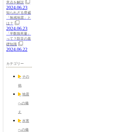
意点を解説
2024.06.23
知られざる脅威
「無感地震」と
は？
2024.06.23
「半数致死量」
って？防災の基
礎知識
2024.06.22
カテゴリー
その
他
地震
への備
え
水害
への備