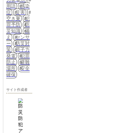
用語
感染
症
災害
空き巣
犯
罪予防
防
災知識
備
え
センサ
ー
防災対
策
原子力
発電
犯罪
防止
避難
場所
安全
確保
サイト作成者