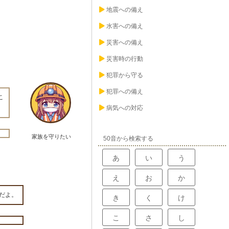
地震への備え
水害への備え
災害への備え
災害時の行動
犯罪から守る
犯罪への備え
こ
病気への対応
家族を守りたい
50音から検索する
あ
い
う
え
お
か
だよ。
き
く
け
こ
さ
し