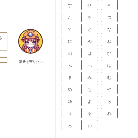
す
せ
そ
た
ち
つ
て
と
な
る
に
ぬ
ね
の
は
ひ
家族を守りたい
ふ
へ
ほ
ま
み
む
め
も
や
ゆ
よ
ら
り
る
れ
ろ
わ