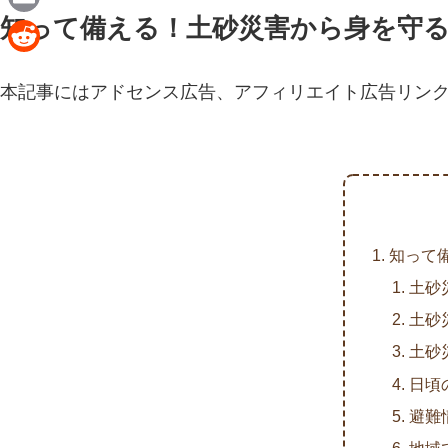
n
a
知って備える！土砂災害から身を守
E
e
c
m
R
e
a
本記事にはアドセンス広告、アフィリエイト広告リン
e
b
i
d
o
l
d
o
i
k
t
知って
土砂
土砂
土砂
日頃
避難