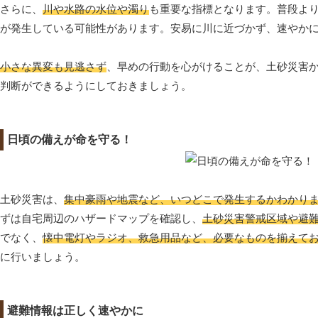
さらに、
川や水路の水位や濁り
も重要な指標となります。普段よ
が発生している可能性があります。安易に川に近づかず、速やか
小さな異変も見逃さず
、早めの行動を心がけることが、土砂災害
判断ができるようにしておきましょう。
日頃の備えが命を守る！
土砂災害は、
集中豪雨や地震など、いつどこで発生するかわかり
ずは自宅周辺のハザードマップを確認し、
土砂災害警戒区域や避
でなく、
懐中電灯やラジオ、救急用品など、必要なものを揃えて
に行いましょう。
避難情報は正しく速やかに