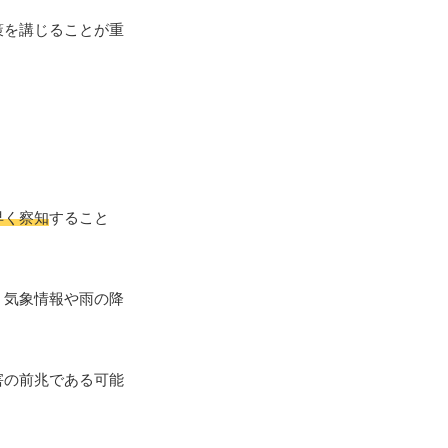
策を講じることが重
早く察知
すること
。気象情報や雨の降
害の前兆である可能