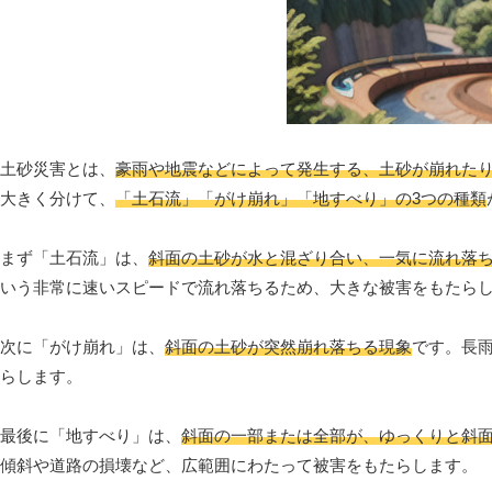
土砂災害とは、
豪雨や地震などによって発生する、土砂が崩れた
大きく分けて、
「土石流」「がけ崩れ」「地すべり」の3つの種類
まず「土石流」は、
斜面の土砂が水と混ざり合い、一気に流れ落
いう非常に速いスピードで流れ落ちるため、大きな被害をもたら
次に「がけ崩れ」は、
斜面の土砂が突然崩れ落ちる現象
です。長
らします。
最後に「地すべり」は、
斜面の一部または全部が、ゆっくりと斜
傾斜や道路の損壊など、広範囲にわたって被害をもたらします。