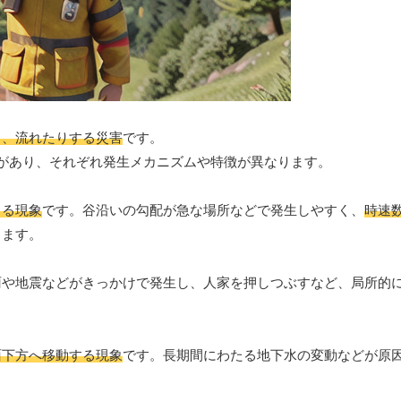
り、流れたりする災害
です。
があり、それぞれ発生メカニズムや特徴が異なります。
ちる現象
です。谷沿いの勾配が急な場所などで発生しやすく、
時速
します。
雨や地震などがきっかけで発生し、人家を押しつぶすなど、局所的
面下方へ移動する現象
です。長期間にわたる地下水の変動などが原