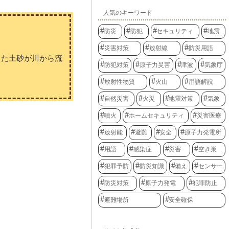
人気のキーワード
防災
防犯
セキュリティ
地震
災害対策
放射線
防災用語
った土砂が川から流
防犯対策
原子力災害
津波
気象庁
放射性物質
火山
用語解説
自然災害
火災
地震対策
気象
噴火
ホームセキュリティ
災害医療
放射能
避難
安全
原子力発電所
用語
感染症
災害
空き巣
犯罪予防
防災知識
備え
センサー
防災対策
原子力発電
犯罪防止
避難場所
安全確保