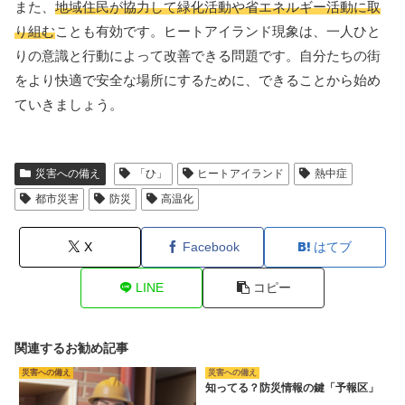
また、
地域住民が協力して緑化活動や省エネルギー活動に取
り組む
ことも有効です。ヒートアイランド現象は、一人ひと
りの意識と行動によって改善できる問題です。自分たちの街
をより快適で安全な場所にするために、できることから始め
ていきましょう。
災害への備え
「ひ」
ヒートアイランド
熱中症
都市災害
防災
高温化
X
Facebook
はてブ
LINE
コピー
関連するお勧め記事
災害への備え
災害への備え
知ってる？防災情報の鍵「予報区」