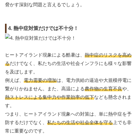
脅かす深刻な問題と言えるでしょう。
4. 熱中症対策だけでは不十分！
ヒートアイランド現象による酷暑は、
熱中症のリスクを高め
る
だけでなく、私たちの生活や社会インフラにも様々な影響
を及ぼします。
例えば、
電力需要の増加
は、電力供給の逼迫や大規模停電に
繋がりかねません。また、高温による
農作物の生育不良
や、
熱ストレスによる集中力や作業効率の低下
なども懸念されま
す。
つまり、ヒートアイランド現象への対策は、単に熱中症を予
防するだけでなく、
私たちの生活や社会全体を守る
上でも非
常に重要なのです。