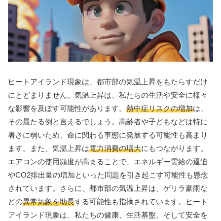
ヒートアイランド現象は、都市部の気温上昇をもたらすだけ
にとどまりません。気温上昇は、私たちの生活や安全に様々
な影響を及ぼす可能性があります。
熱中症リスクの増加
は、
その最たる例と言えるでしょう。高齢者や子どもなどは特に
暑さに弱いため、命に関わる事態に発展する可能性も高まり
ます。また、気温上昇は
電力消費の増大
にもつながります。
エアコンの使用頻度が高まることで、エネルギー需給の逼迫
やCO2排出量の増加といった問題を引き起こす可能性も懸念
されています。さらに、都市部の気温上昇は、ゲリラ豪雨な
どの
異常気象を助長
する可能性も指摘されています。ヒート
アイランド現象は、私たちの健康、生活基盤、そして安全を