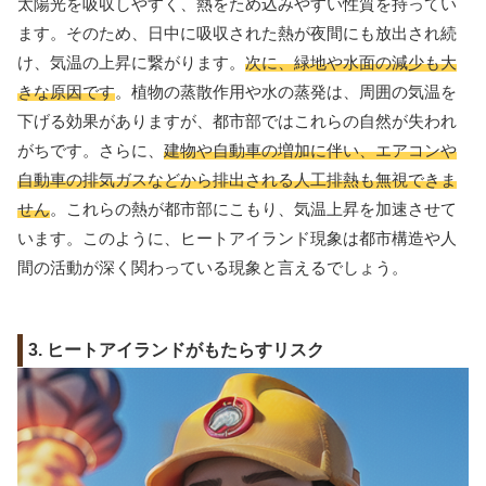
太陽光を吸収しやすく、熱をため込みやすい性質を持ってい
ます。そのため、日中に吸収された熱が夜間にも放出され続
け、気温の上昇に繋がります。
次に、緑地や水面の減少も大
きな原因です
。植物の蒸散作用や水の蒸発は、周囲の気温を
下げる効果がありますが、都市部ではこれらの自然が失われ
がちです。さらに、
建物や自動車の増加に伴い、エアコンや
自動車の排気ガスなどから排出される人工排熱も無視できま
せん
。これらの熱が都市部にこもり、気温上昇を加速させて
います。このように、ヒートアイランド現象は都市構造や人
間の活動が深く関わっている現象と言えるでしょう。
3. ヒートアイランドがもたらすリスク