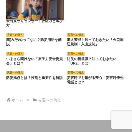
安否見守りセンサー：仕組みと選び
方
災害への備え
災害への備え
霙(みぞれ)ってなに？防災用語を解
噴火警戒！知っておきたい「火口周
説
辺規制・入山規制」
災害への備え
災害への備え
いまさら聞けない「原子力安全委員
防災の新常識？知っておきたい
会」とは？
「UPZ」とは
災害への備え
災害への備え
防災拠点とは？役割と重要性を解説
災害時でも繋がる安心！災害時優先
電話とは？
ホーム
災害への備え