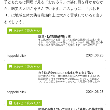
子どもたちは間近で見る「おおるり」の姿に目を輝かせなが
ら、防災の大切さを学んでいます。このように、「おおる
り」は地域全体の防災意識向上に大きく貢献していると言え
るでしょう。
防災・防犯用語解説：雪
冬の風物詩である雪。美しく幻想的な風景を生み出す雪で
すが、その正体は一体何なのでしょうか？ 実は雪は雲の中
で作られる氷の結晶のことを指します。雪の発生には、い
くつかの段階があります。まず、気温が氷点下になると、
空気中の水蒸気が微細な氷の粒に変化します。これが「氷
晶核」と呼ばれるもので、雪の結晶の元となります。次
2024.06.23
teppeki.click
に、氷晶核にさらに水蒸気がくっついていきます。水蒸気
は氷になるときに熱を放出するため、氷晶核の周りの気温
はわずかに上昇します。この温度差によって、水蒸気は直
接氷に変化し、六角形の美しい結晶を形成していくので
す。こうして成長した氷の結晶はやがて地上に降ってきま
す。地上付近の気温が氷点下であれば雪として観測されま
すが、気温が0℃以上になると溶けて雨になります。同じ雲
自主防災会のススメ: 地域を守る力を育む
から雪と雨が降ることもあるのは、このためです。
自主防災会とは、地域住民が自らの手で地域を守るため、
防災活動を行う voluntary な組織のことです。災害はい
つ、どこで起こるか分かりません。大地震や台風などの災
害時、公的機関による救助活動は、時間的にも人員的にも
限界があります。そこで、自分たちの地域は自分たちで守
るという意識のもと、日頃から住民同士が協力し、防災知
2024.06.23
teppeki.click
識や技術を習得し、地域に密着した防災体制を築くことが
重要となってきます。
防災の基本！知っておきたい「避難」の基礎知識