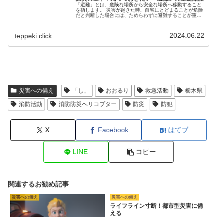
「避難」とは、危険な場所から安全な場所へ移動すること
を指します。 災害が起きた時、自宅にとどまることが危険
だと判断した場合には、ためらわずに避難することが重要
です。避難には、大きく分けて「立退き避難」と「屋内安
全確保」の二つがあります。
2024.06.22
teppeki.click
災害への備え
「し」
おおるり
救急活動
栃木県
消防活動
消防防災ヘリコプター
防災
防犯
X
Facebook
はてブ
LINE
コピー
関連するお勧め記事
災害への備え
災害への備え
ライフライン寸断！都市型災害に備
える