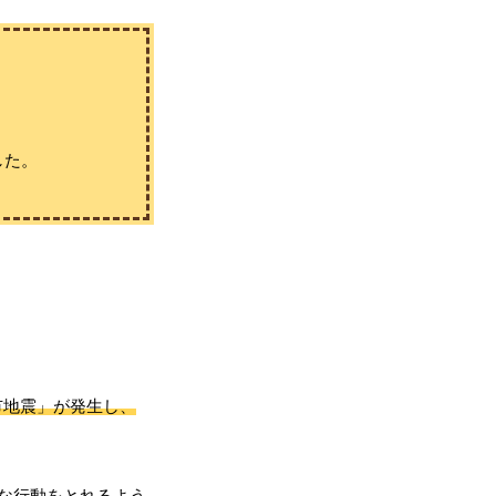
した。
市地震」が発生し、
な行動をとれるよう