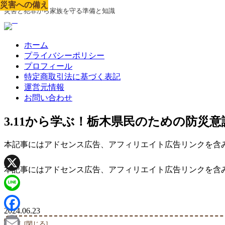
災害への備え
災害への備え
災害への備え
災害への備え
災害への備え
災害への備え
災害への備え
災害への備え
災害への備え
災害と犯罪から家族を守る準備と知識
ホーム
プライバシーポリシー
プロフィール
特定商取引法に基づく表記
運営元情報
お問い合わせ
3.11から学ぶ！栃木県民のための防災
本記事にはアドセンス広告、アフィリエイト広告リンクを含
本記事にはアドセンス広告、アフィリエイト広告リンクを含
X
Line
2024.06.23
Facebook
目次