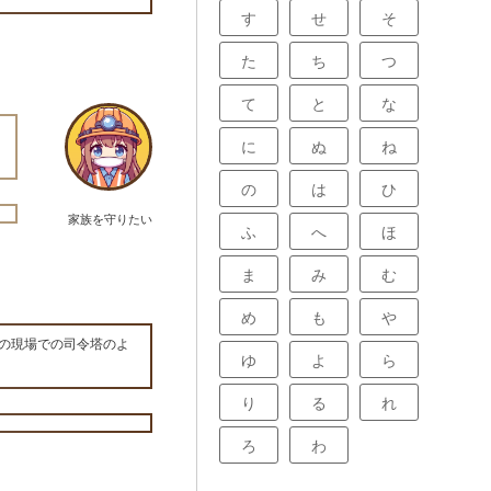
す
せ
そ
た
ち
つ
て
と
な
に
ぬ
ね
の
は
ひ
家族を守りたい
ふ
へ
ほ
ま
み
む
め
も
や
の現場での司令塔のよ
ゆ
よ
ら
り
る
れ
ろ
わ