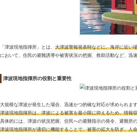
「津波現地指揮所」とは、
大津波警報発表時などに、海岸に近い
において、住民の避難誘導や被害状況の把握、救助活動など、迅
津波現地指揮所の役割と重要性
大規模な津波が発生した場合、迅速かつ的確な対応が求められま
津波現地指揮所は、津波による被害を最小限に抑えるため、情報
具体的には、津波の状況把握、住民への避難指示の発令、避難所
津波現地指揮所が適切に機能することで、被害の拡大を防ぎ、人