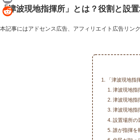
n
a
「津波現地指揮所」とは？役割と設置
E
e
c
m
R
e
a
本記事にはアドセンス広告、アフィリエイト広告リン
e
b
i
d
o
l
d
o
i
k
t
「津波現地指
津波現地指
津波現地指
津波現地指
設置場所の
誰が指揮を