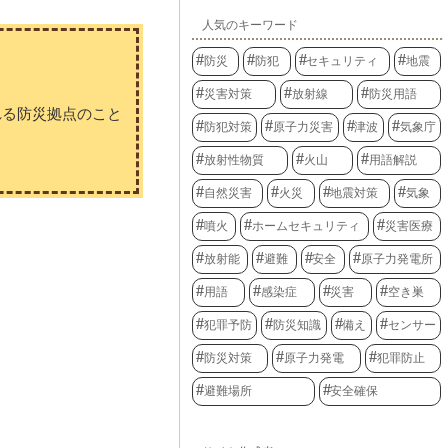
人気のキーワード
防災
防犯
セキュリティ
地震
災害対策
放射線
防災用語
れる防災拠点のこと
防犯対策
原子力災害
津波
気象庁
放射性物質
火山
用語解説
自然災害
火災
地震対策
気象
噴火
ホームセキュリティ
災害医療
放射能
避難
安全
原子力発電所
用語
感染症
災害
空き巣
犯罪予防
防災知識
備え
センサー
防災対策
原子力発電
犯罪防止
避難場所
安全確保