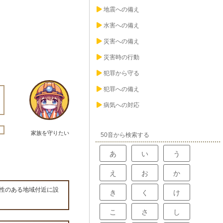
地震への備え
水害への備え
災害への備え
災害時の行動
犯罪から守る
犯罪への備え
病気への対応
家族を守りたい
50音から検索する
あ
い
う
え
お
か
性のある地域付近に設
き
く
け
こ
さ
し