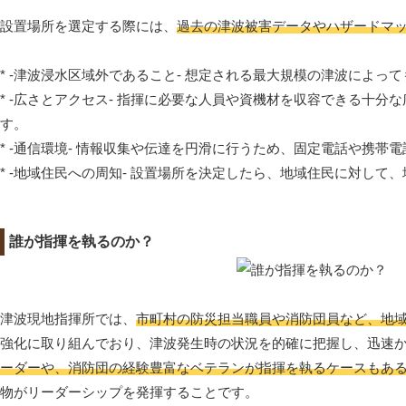
設置場所を選定する際には、
過去の津波被害データやハザードマ
* -津波浸水区域外であること- 想定される最大規模の津波によ
* -広さとアクセス- 指揮に必要な人員や資機材を収容できる十
す。
* -通信環境- 情報収集や伝達を円滑に行うため、固定電話や携
* -地域住民への周知- 設置場所を決定したら、地域住民に対し
誰が指揮を執るのか？
津波現地指揮所では、
市町村の防災担当職員や消防団員など、地
強化に取り組んでおり、津波発生時の状況を的確に把握し、迅速
ーダーや、消防団の経験豊富なベテランが指揮を執るケースもあ
物がリーダーシップを発揮することです。