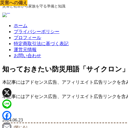
災害への備え
災害への備え
災害への備え
災害への備え
災害への備え
災害への備え
災害への備え
災害への備え
災害への備え
災害と犯罪から家族を守る準備と知識
ホーム
プライバシーポリシー
プロフィール
特定商取引法に基づく表記
運営元情報
お問い合わせ
知っておきたい防災用語「サイクロン
本記事にはアドセンス広告、アフィリエイト広告リンクを含
本記事にはアドセンス広告、アフィリエイト広告リンクを含
X
Line
2024.06.23
Facebook
目次