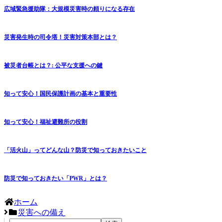
広域緊急援助隊：大規模災害時の頼りになる存在
災害発生時の司令塔！災害対策本部とは？
被災者台帳とは？: 公平な支援への鍵
知って安心！国民保護計画の基本と重要性
知って安心！福祉避難所の役割
「活火山」ってどんな山？防災で知っておきたいこと
防災で知っておきたい「PWR」とは？
ホーム
災害への備え