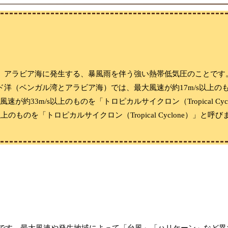
、アラビア海に発生する、暴風雨を伴う強い熱帯低気圧のことです
洋（ベンガル湾とアラビア海）では、最大風速が約17m/s以上の
風速が約33m/s以上のものを「トロピカルサイクロン（Tropical Cy
ものを「トロピカルサイクロン（Tropical Cyclone）」と呼び
です。
最大風速や発生地域によって「台風」「ハリケーン」など異