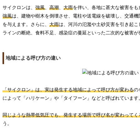
サイクロンは、
強風
、
高潮
、
大雨
を伴い、各地に甚大な被害をも
強風
は、建物や樹木を倒壊させ、電柱や送電線を破壊し、交通機
を与えます。さらに、
大雨
は、河川の氾濫や土砂災害を引き起こ
ラインの断絶、食料不足、感染症の蔓延といった二次的な被害が
地域による呼び方の違い
「サイクロン」は、実は発生する地域によって呼び方が変わる
の
によって「ハリケーン」や「タイフーン」などと呼ばれています
同じような熱帯低気圧でも、発生する場所で呼び名が変わってく
う。