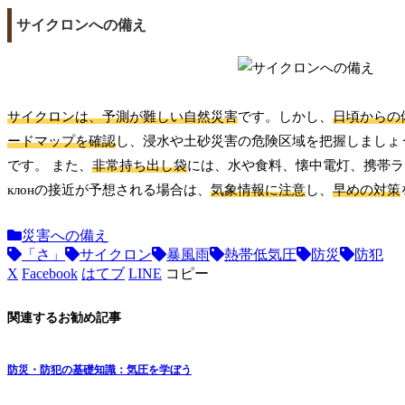
サイクロンへの備え
サイクロンは、予測が難しい自然災害
です。しかし、
日頃からの
ードマップを確認
し、浸水や土砂災害の危険区域を把握しましょ
です。 また、
非常持ち出し袋
には、水や食料、懐中電灯、携帯ラ
клонの接近が予想される場合は、
気象情報に注意
し、
早めの対策
災害への備え
「さ」
サイクロン
暴風雨
熱帯低気圧
防災
防犯
X
Facebook
はてブ
LINE
コピー
関連するお勧め記事
防災・防犯の基礎知識：気圧を学ぼう